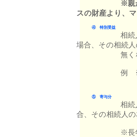
※親
スの財産より、マ
④ 特別受益
相続人の一人
場合、その相続人
無くなった
例 ※住宅購
※長年仕送
⑤ 寄与分
相続人が被相
合、その相続人の
※長年親の