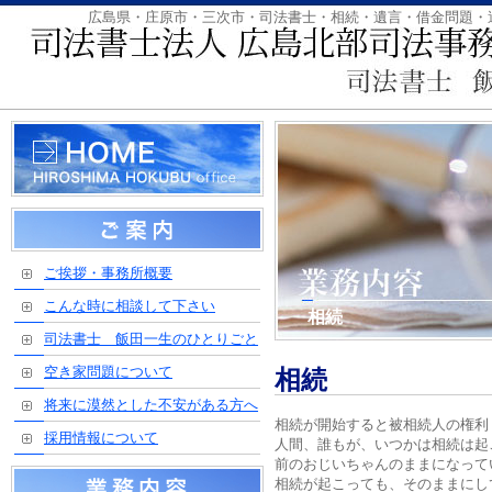
広島県・庄原市・三次市・司法書士・相続・遺言・借金問題・
ご挨拶・事務所概要
こんな時に相談して下さい
相続
司法書士 飯田一生のひとりごと
空き家問題について
相続
将来に漠然とした不安がある方へ
相続が開始すると被相続人の権利
採用情報について
人間、誰もが、いつかは相続は起
前のおじいちゃんのままになって
相続が起こっても、そのままにし