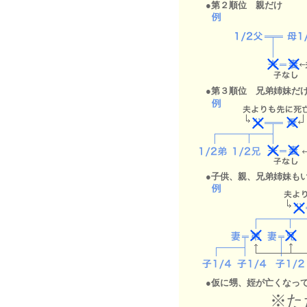
.
●第２順位 親だけ
●第３順位 兄弟姉妹だ
●子供、親、兄弟姉妹も
●仮に甥、姪が亡くなっ
※ただし、代