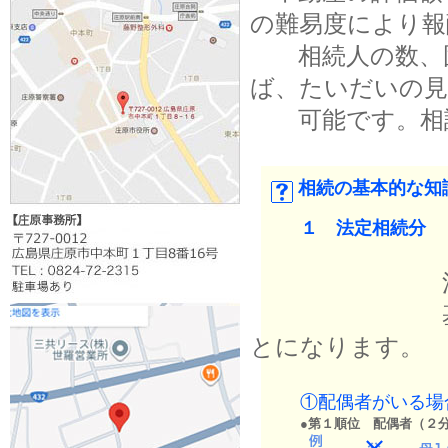
の難易度により報
相続人の数、固
ば、たいだいの見
可能です。相談
相続の基本的な知
１ 法定相続分
法律で決め
基本的には
とになります。
①配偶者がいる場
●第１順位 配偶者（２