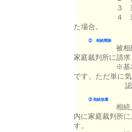
３ 遺言を偽
４ 遺言者を
た場合。
② 相続廃除
被相続人が相
家庭裁判所に請
※基本的には
です。ただ単に気
認められな
③ 相続放棄
相続人は被相
内に家庭裁判所に
す。