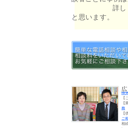
詳しくは、相
と思います。
HO
【
【
務
【
ご
相